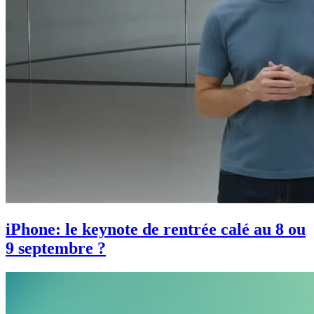
iPhone: le keynote de rentrée calé au 8 ou
9 septembre ?