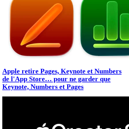
Apple retire Pages, Keynote et Numbers
de l'App Store… pour ne garder que
Keynote, Numbers et Pages