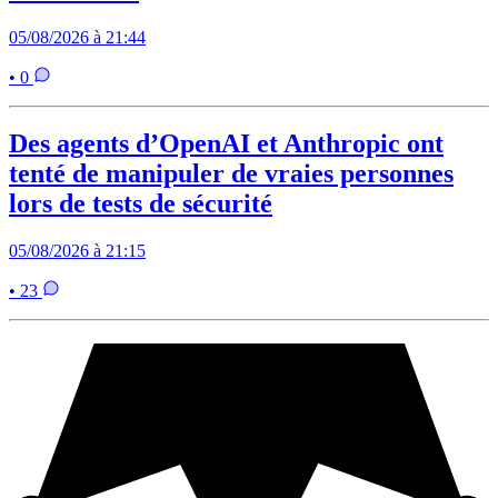
05/08/2026 à 21:44
• 0
Des agents d’OpenAI et Anthropic ont
tenté de manipuler de vraies personnes
lors de tests de sécurité
05/08/2026 à 21:15
• 23