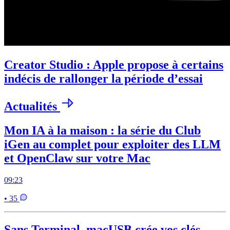
Creator Studio : Apple propose à certains
indécis de rallonger la période d’essai
Actualités
Mon IA à la maison : la série du Club
iGen au complet pour exploiter des LLM
et OpenClaw sur votre Mac
09:23
• 35
Sans Terminal, macUSB crée vos clés