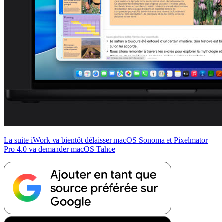
La suite iWork va bientôt délaisser macOS Sonoma et Pixelmator
Pro 4.0 va demander macOS Tahoe