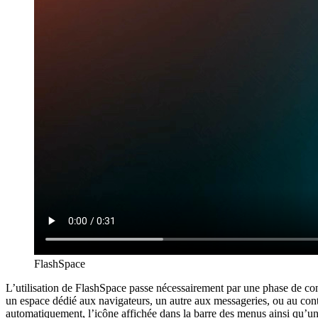
FlashSpace
L’utilisation de FlashSpace passe nécessairement par une phase de con
un espace dédié aux navigateurs, un autre aux messageries, ou au contr
automatiquement, l’icône affichée dans la barre des menus ainsi qu’un 