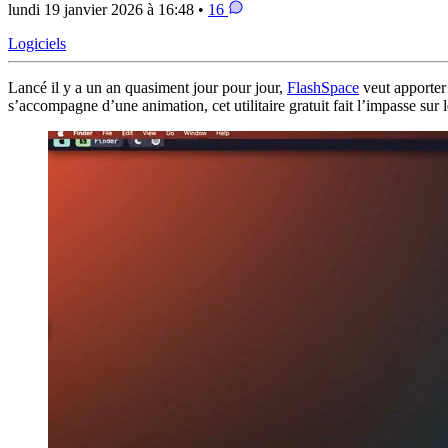
lundi 19 janvier 2026 à 16:48 •
16
Logiciels
Lancé il y a un an quasiment jour pour jour,
FlashSpace
veut apporter 
s’accompagne d’une animation, cet utilitaire gratuit fait l’impasse sur le