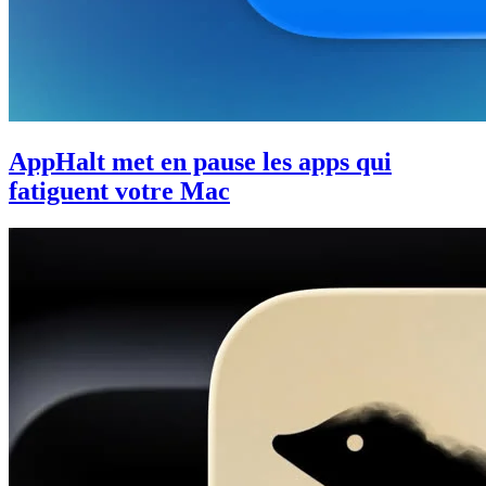
AppHalt met en pause les apps qui
fatiguent votre Mac