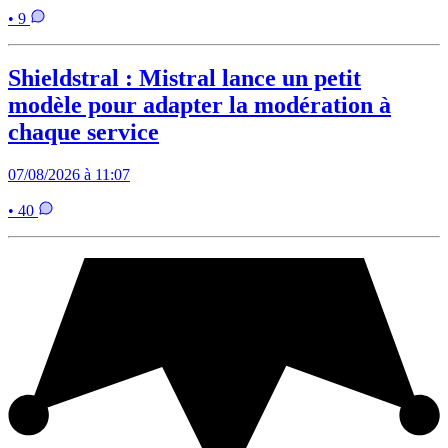
• 9
Shieldstral : Mistral lance un petit
modèle pour adapter la modération à
chaque service
07/08/2026 à 11:07
• 40