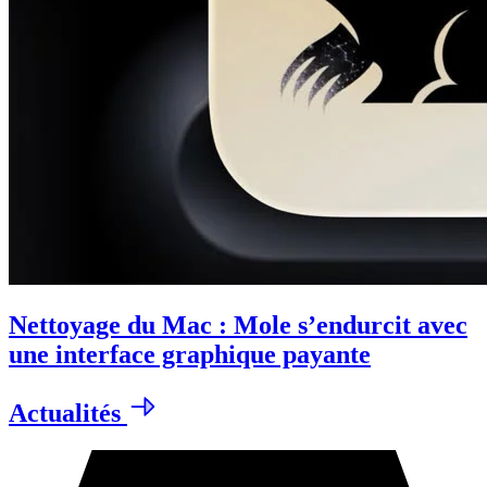
Nettoyage du Mac : Mole s’endurcit avec
une interface graphique payante
Actualités