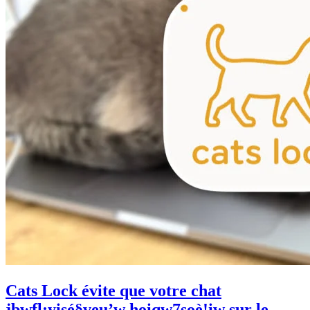
Cats Lock évite que votre chat
jbwfl;yisé§veu’w hoiqw7soè!iw sur le