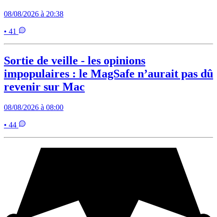
08/08/2026 à 20:38
• 41
Sortie de veille - les opinions
impopulaires : le MagSafe n’aurait pas dû
revenir sur Mac
08/08/2026 à 08:00
• 44