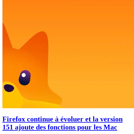
Firefox continue à évoluer et la version
151 ajoute des fonctions pour les Mac