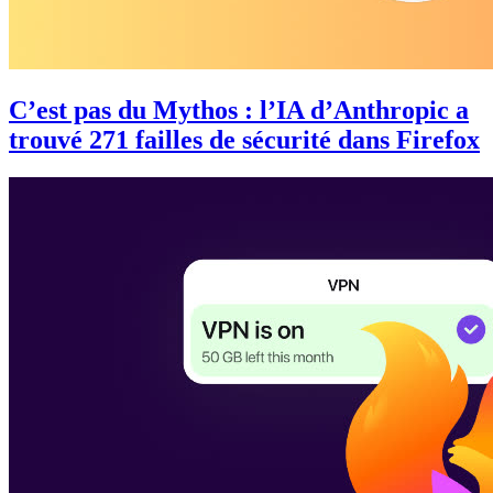
C’est pas du Mythos : l’IA d’Anthropic a
trouvé 271 failles de sécurité dans Firefox