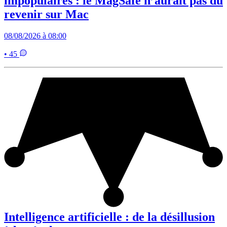
impopulaires : le MagSafe n’aurait pas dû
revenir sur Mac
08/08/2026 à 08:00
• 45
Intelligence artificielle : de la désillusion