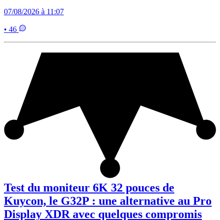
07/08/2026 à 11:07
• 46
Test du moniteur 6K 32 pouces de
Kuycon, le G32P : une alternative au Pro
Display XDR avec quelques compromis