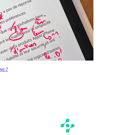
ève ?