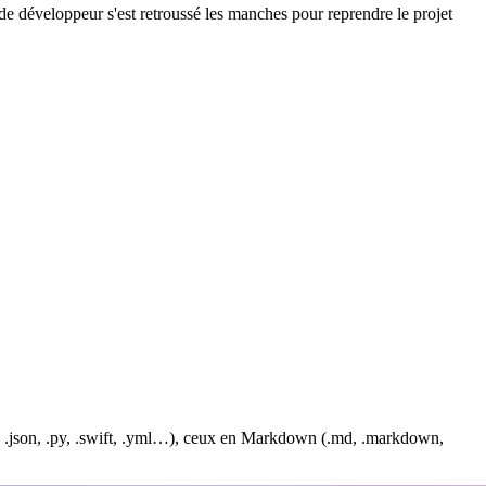
 développeur s'est retroussé les manches pour reprendre le projet
js, .json, .py, .swift, .yml…), ceux en Markdown (.md, .markdown,