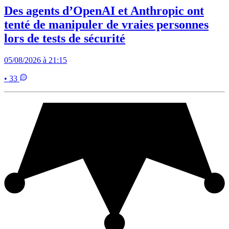
Des agents d’OpenAI et Anthropic ont
tenté de manipuler de vraies personnes
lors de tests de sécurité
05/08/2026 à 21:15
• 33