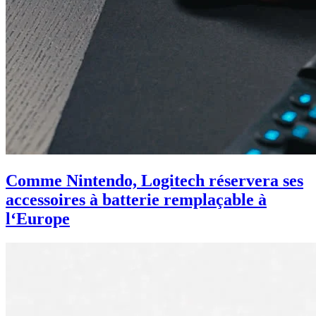
Comme Nintendo, Logitech réservera ses
accessoires à batterie remplaçable à
l‘Europe