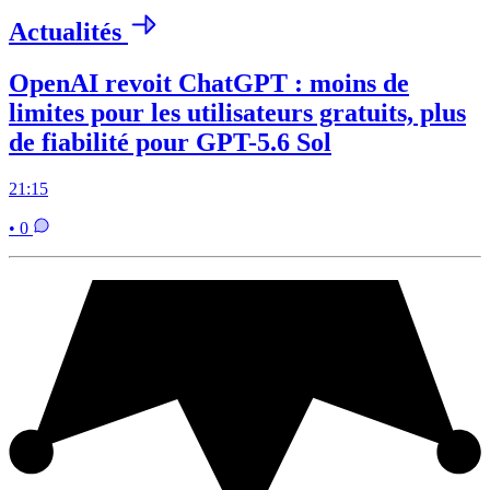
Actualités
OpenAI revoit ChatGPT : moins de
limites pour les utilisateurs gratuits, plus
de fiabilité pour GPT-5.6 Sol
21:15
• 0