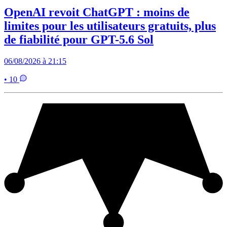
OpenAI revoit ChatGPT : moins de
limites pour les utilisateurs gratuits, plus
de fiabilité pour GPT-5.6 Sol
06/08/2026 à 21:15
• 10