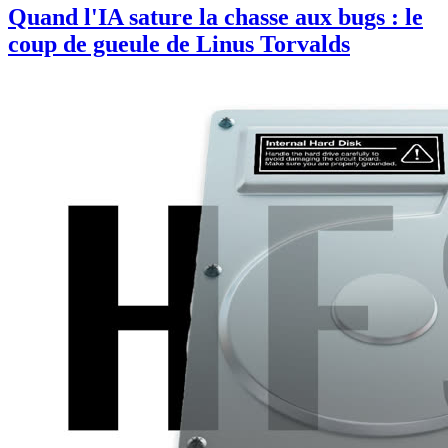
Quand l'IA sature la chasse aux bugs : le
coup de gueule de Linus Torvalds