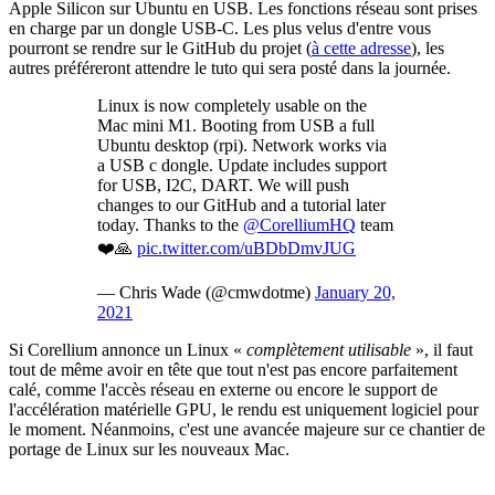
Apple Silicon sur Ubuntu en USB. Les fonctions réseau sont prises
en charge par un dongle USB-C. Les plus velus d'entre vous
pourront se rendre sur le GitHub du projet (
à cette adresse
), les
autres préféreront attendre le tuto qui sera posté dans la journée.
Linux is now completely usable on the
Mac mini M1. Booting from USB a full
Ubuntu desktop (rpi). Network works via
a USB c dongle. Update includes support
for USB, I2C, DART. We will push
changes to our GitHub and a tutorial later
today. Thanks to the
@CorelliumHQ
team
❤️🙏
pic.twitter.com/uBDbDmvJUG
— Chris Wade (@cmwdotme)
January 20,
2021
Si Corellium annonce un Linux «
complètement utilisable
», il faut
tout de même avoir en tête que tout n'est pas encore parfaitement
calé, comme l'accès réseau en externe ou encore le support de
l'accélération matérielle GPU, le rendu est uniquement logiciel pour
le moment. Néanmoins, c'est une avancée majeure sur ce chantier de
portage de Linux sur les nouveaux Mac.