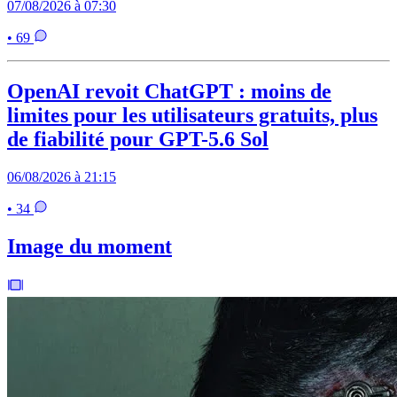
07/08/2026 à 07:30
• 69
OpenAI revoit ChatGPT : moins de
limites pour les utilisateurs gratuits, plus
de fiabilité pour GPT-5.6 Sol
06/08/2026 à 21:15
• 34
Image du moment