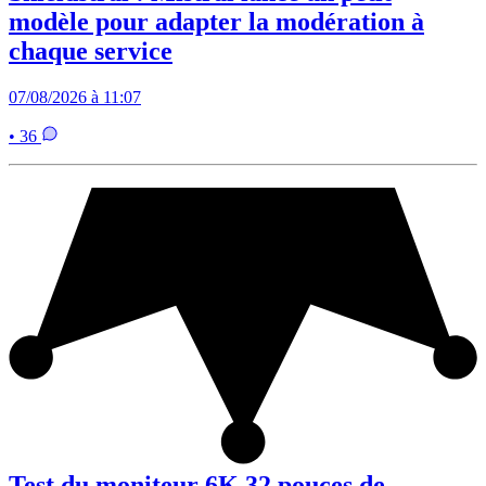
modèle pour adapter la modération à
chaque service
07/08/2026 à 11:07
• 36
Test du moniteur 6K 32 pouces de