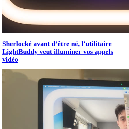
Sherlocké avant d’être né, l'utilitaire
LightBuddy veut illuminer vos appels
vidéo