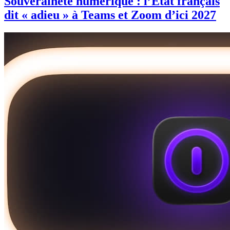
Souveraineté numérique : l’État français
dit « adieu » à Teams et Zoom d’ici 2027