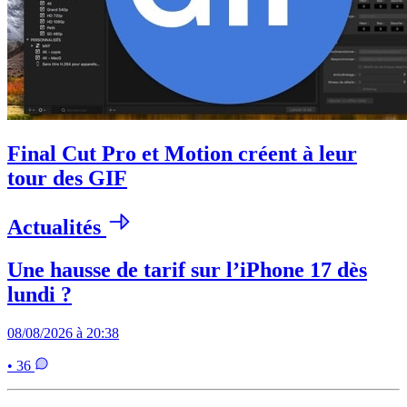
Final Cut Pro et Motion créent à leur
tour des GIF
Actualités
Une hausse de tarif sur l’iPhone 17 dès
lundi ?
08/08/2026 à 20:38
• 36