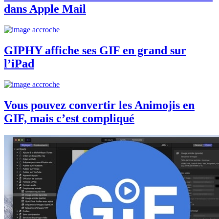
dans Apple Mail
GIPHY affiche ses GIF en grand sur
l’iPad
Vous pouvez convertir les Animojis en
GIF, mais c’est compliqué