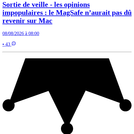
Sortie de veille - les opinions
impopulaires : le MagSafe n’aurait pas dû
revenir sur Mac
08/08/2026 à 08:00
• 43