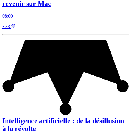
revenir sur Mac
08:00
• 33
Intelligence artificielle : de la désillusion
à la révolte