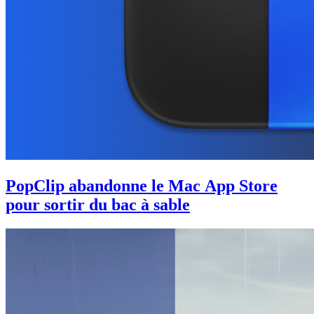
PopClip abandonne le Mac App Store
pour sortir du bac à sable