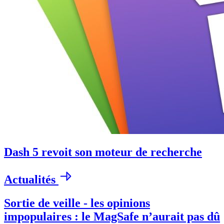
Dash 5 revoit son moteur de recherche
Actualités
Sortie de veille - les opinions
impopulaires : le MagSafe n’aurait pas dû