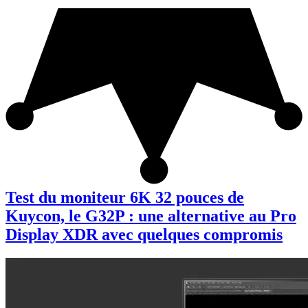
Test du moniteur 6K 32 pouces de
Kuycon, le G32P : une alternative au Pro
Display XDR avec quelques compromis