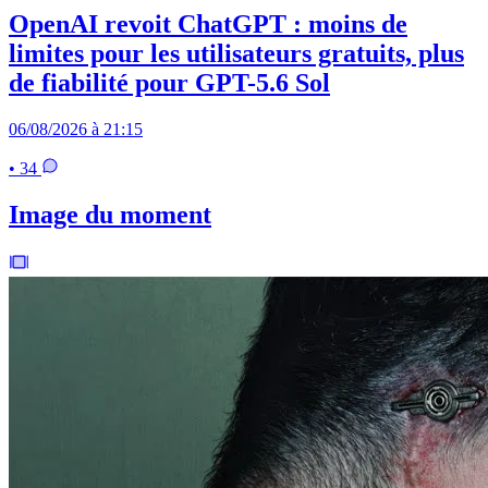
OpenAI revoit ChatGPT : moins de
limites pour les utilisateurs gratuits, plus
de fiabilité pour GPT-5.6 Sol
06/08/2026 à 21:15
• 34
Image du moment