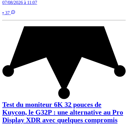
07/08/2026 à 11:07
• 37
Test du moniteur 6K 32 pouces de
Kuycon, le G32P : une alternative au Pro
Display XDR avec quelques compromis