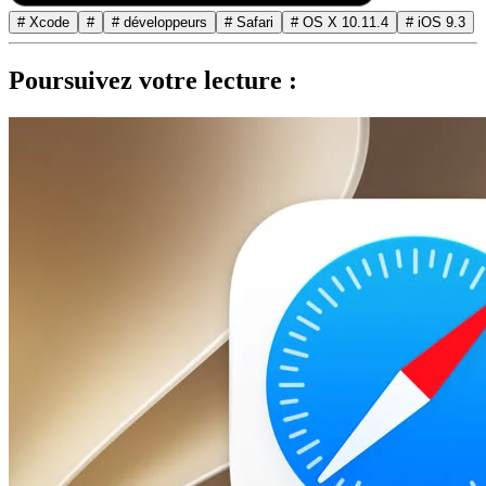
# Xcode
#
# développeurs
# Safari
# OS X 10.11.4
# iOS 9.3
Poursuivez votre lecture :