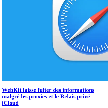
WebKit laisse fuiter des informations
malgré les proxies et le Relais privé
iCloud