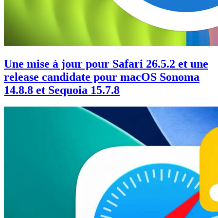
Une mise à jour pour Safari 26.5.2 et une
release candidate pour macOS Sonoma
14.8.8 et Sequoia 15.7.8