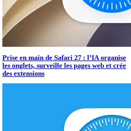
Prise en main de Safari 27 : l’IA organise
les onglets, surveille les pages web et crée
des extensions