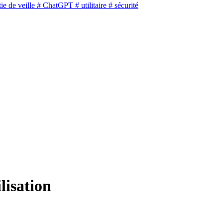
ie de veille
# ChatGPT
# utilitaire
# sécurité
lisation