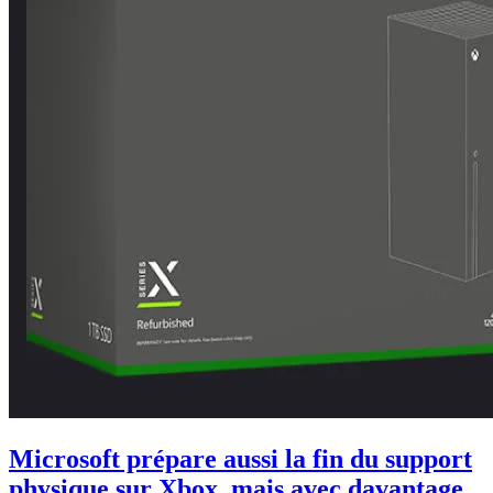
Microsoft prépare aussi la fin du support
physique sur Xbox, mais avec davantage