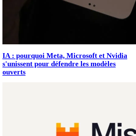
IA : pourquoi Meta, Microsoft et Nvidia
s'unissent pour défendre les modèles
ouverts