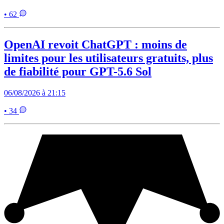
• 62
OpenAI revoit ChatGPT : moins de
limites pour les utilisateurs gratuits, plus
de fiabilité pour GPT-5.6 Sol
06/08/2026 à 21:15
• 34