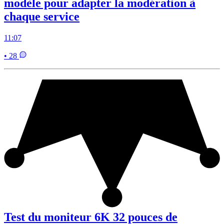
modèle pour adapter la modération à
chaque service
11:07
• 28
Test du moniteur 6K 32 pouces de