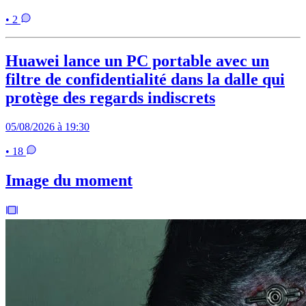
• 2
Huawei lance un PC portable avec un
filtre de confidentialité dans la dalle qui
protège des regards indiscrets
05/08/2026 à 19:30
• 18
Image du moment