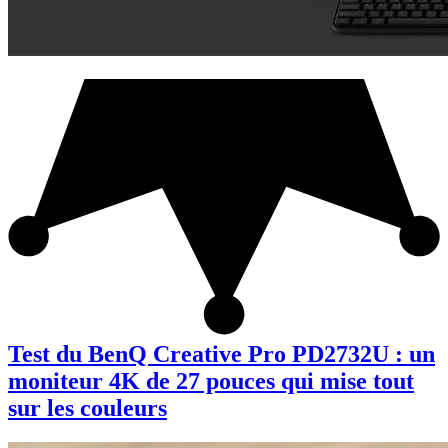
Test du BenQ Creative Pro PD2732U : un
moniteur 4K de 27 pouces qui mise tout
sur les couleurs