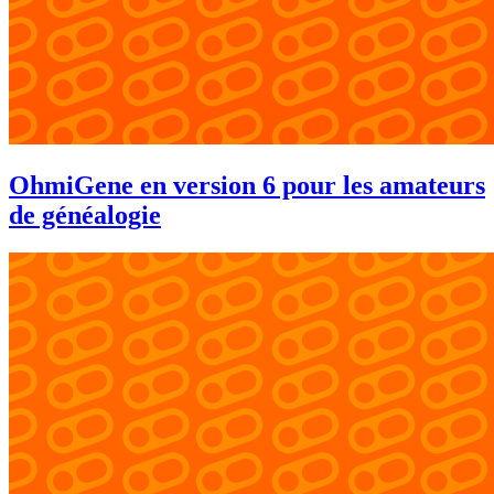
OhmiGene en version 6 pour les amateurs
de généalogie