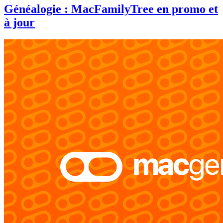
Généalogie : MacFamilyTree en promo et
à jour