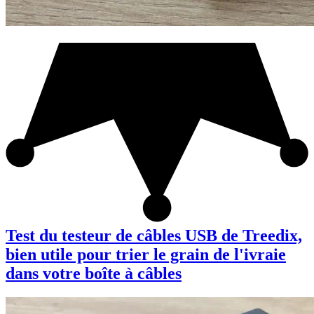
Test du testeur de câbles USB de Treedix,
bien utile pour trier le grain de l'ivraie
dans votre boîte à câbles