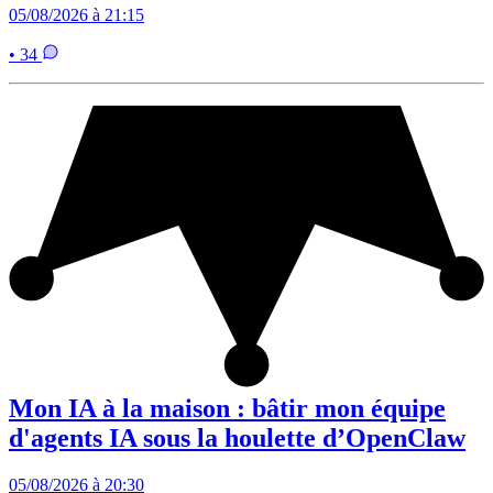
05/08/2026 à 21:15
• 34
Mon IA à la maison : bâtir mon équipe
d'agents IA sous la houlette d’OpenClaw
05/08/2026 à 20:30