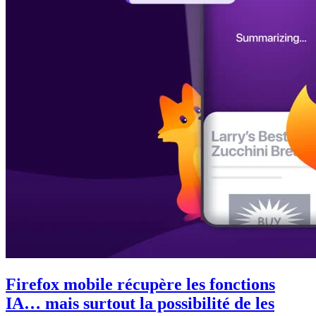
Firefox mobile récupère les fonctions
IA… mais surtout la possibilité de les