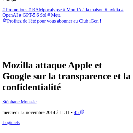
# Promotions
# RAMpocalypse
# Mon IA à la maison
# nvidia
#
OpenAI
# GPT-5.6 Sol
# Meta
Profitez de l'été pour vous abonner au Club iGen !
Mozilla attaque Apple et
Google sur la transparence et la
confidentialité
Stéphane Moussie
mercredi 12 novembre 2014 à 11:11 •
45
Logiciels