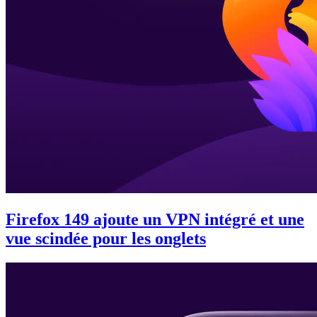
Firefox 149 ajoute un VPN intégré et une
vue scindée pour les onglets