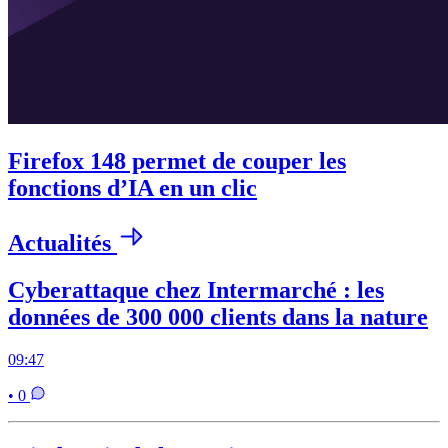
Firefox 148 permet de couper les
fonctions d’IA en un clic
Actualités
Cyberattaque chez Intermarché : les
données de 300 000 clients dans la nature
09:47
• 0