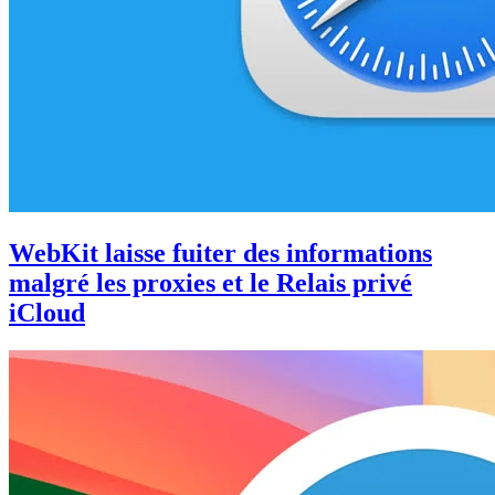
WebKit laisse fuiter des informations
malgré les proxies et le Relais privé
iCloud