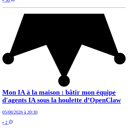
• 30
Mon IA à la maison : bâtir mon équipe
d'agents IA sous la houlette d’OpenClaw
05/08/2026 à 20:30
• 2