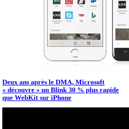
Deux ans après le DMA, Microsoft
« découvre » un Blink 30 % plus rapide
que WebKit sur iPhone