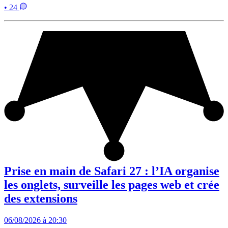
• 24
Prise en main de Safari 27 : l’IA organise
les onglets, surveille les pages web et crée
des extensions
06/08/2026 à 20:30