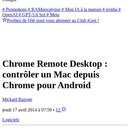
# Promotions
# RAMpocalypse
# Mon IA à la maison
# nvidia
#
OpenAI
# GPT-5.6 Sol
# Meta
Profitez de l'été pour vous abonner au Club iGen !
Chrome Remote Desktop :
contrôler un Mac depuis
Chrome pour Android
Mickaël Bazoge
jeudi 17 avril 2014 à 07:59 •
12
Logiciels