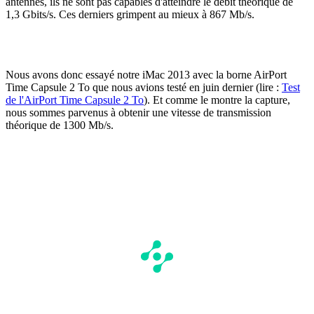
antennes, ils ne sont pas capables d'atteindre le débit théorique de
1,3 Gbits/s. Ces derniers grimpent au mieux à 867 Mb/s.
Nous avons donc essayé notre iMac 2013 avec la borne AirPort
Time Capsule 2 To que nous avions testé en juin dernier (lire :
Test
de l'AirPort Time Capsule 2 To
). Et comme le montre la capture,
nous sommes parvenus à obtenir une vitesse de transmission
théorique de 1300 Mb/s.