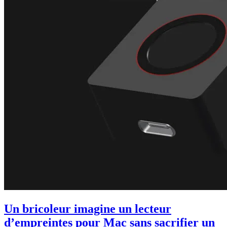
Un bricoleur imagine un lecteur
d’empreintes pour Mac sans sacrifier un