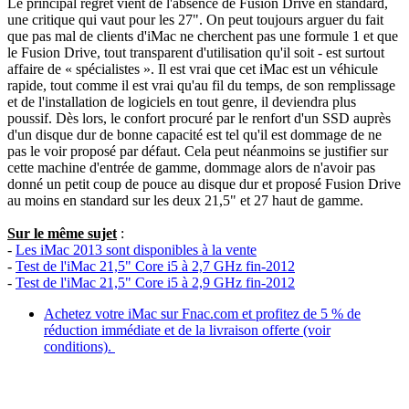
Le principal regret vient de l'absence de Fusion Drive en standard,
une critique qui vaut pour les 27". On peut toujours arguer du fait
que pas mal de clients d'iMac ne cherchent pas une formule 1 et que
le Fusion Drive, tout transparent d'utilisation qu'il soit - est surtout
affaire de « spécialistes ». Il est vrai que cet iMac est un véhicule
rapide, tout comme il est vrai qu'au fil du temps, de son remplissage
et de l'installation de logiciels en tout genre, il deviendra plus
poussif. Dès lors, le confort procuré par le renfort d'un SSD auprès
d'un disque dur de bonne capacité est tel qu'il est dommage de ne
pas le voir proposé par défaut. Cela peut néanmoins se justifier sur
cette machine d'entrée de gamme, dommage alors de n'avoir pas
donné un petit coup de pouce au disque dur et proposé Fusion Drive
au moins en standard sur les deux 21,5" et 27 haut de gamme.
Sur le même sujet
:
-
Les iMac 2013 sont disponibles à la vente
-
Test de l'iMac 21,5" Core i5 à 2,7 GHz fin-2012
-
Test de l'iMac 21,5" Core i5 à 2,9 GHz fin-2012
Achetez votre iMac sur Fnac.com et profitez de 5 % de
réduction immédiate et de la livraison offerte (voir
conditions).