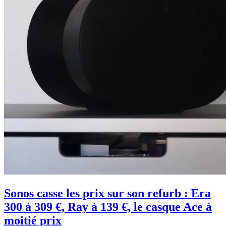
Sonos casse les prix sur son refurb : Era
300 à 309 €, Ray à 139 €, le casque Ace à
moitié prix