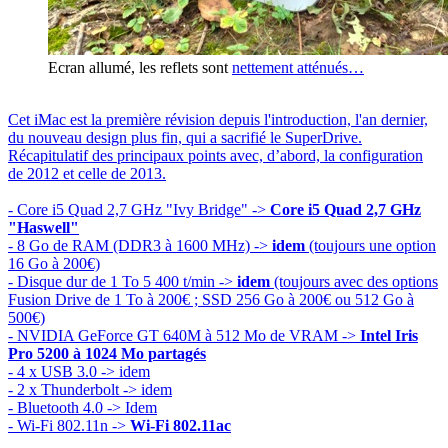
Ecran allumé, les reflets sont
nettement atténués…
Cet iMac est la première révision depuis l'introduction, l'an dernier,
du nouveau design plus fin, qui a sacrifié le SuperDrive.
Récapitulatif des principaux points avec, d’abord, la configuration
de 2012 et celle de 2013.
- Core i5 Quad 2,7 GHz "Ivy Bridge" ->
Core i5 Quad 2,7 GHz
"Haswell"
- 8 Go de RAM (DDR3 à 1600 MHz) ->
idem
(toujours une option
16 Go à 200€)
- Disque dur de 1 To 5 400 t/min ->
idem
(toujours avec des options
Fusion Drive de 1 To à 200€ ; SSD 256 Go à 200€ ou 512 Go à
500€)
- NVIDIA GeForce GT 640M à 512 Mo de VRAM ->
Intel Iris
Pro 5200 à 1024 Mo partagés
- 4 x USB 3.0 -> idem
- 2 x Thunderbolt -> idem
- Bluetooth 4.0 -> Idem
- Wi-Fi 802.11n ->
Wi-Fi 802.11ac