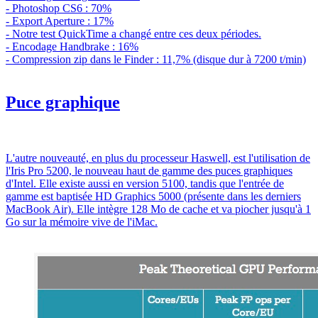
- Photoshop CS6 : 70%
- Export Aperture : 17%
- Notre test QuickTime a changé entre ces deux périodes.
- Encodage Handbrake : 16%
- Compression zip dans le Finder : 11,7% (disque dur à 7200 t/min)
Puce graphique
L'autre nouveauté, en plus du processeur Haswell, est l'utilisation de
l'Iris Pro 5200, le nouveau haut de gamme des puces graphiques
d'Intel. Elle existe aussi en version 5100, tandis que l'entrée de
gamme est baptisée HD Graphics 5000 (présente dans les derniers
MacBook Air). Elle intègre 128 Mo de cache et va piocher jusqu'à 1
Go sur la mémoire vive de l'iMac.