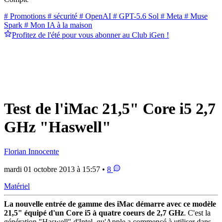
# Promotions
# sécurité
# OpenAI
# GPT-5.6 Sol
# Meta
# Muse
Spark
# Mon IA à la maison
Profitez de l'été pour vous abonner au Club iGen !
Test de l'iMac 21,5" Core i5 2,7
GHz "Haswell"
Florian Innocente
mardi 01 octobre 2013 à 15:57 •
8
Matériel
La nouvelle entrée de gamme des iMac démarre avec ce modèle
21,5" équipé d'un Core i5 à quatre coeurs de 2,7 GHz
. C'est la
génération "Haswell" d'Intel, qu'Apple a commencé à utiliser dans