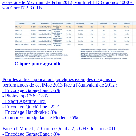
score que le Mac mini de la fin 2012, son Intel HD Graphics 4000 et
son Core i7 2,3 GHz…
Cliquez pour agrandir
Pour les autres applications, quelques exemples de gains en
performances de cet iMac 2013 face à l'équivalent de 2012 :
- Encodage GarageBand : 6%
- Photoshop CS6 : 18%
- Export Aperture : 8%
- Encodage QuickTime : 22%
- Encodage Handbrake : 8%
- Compression zip dans le Finder : 25%
Face à l'iMac 21,5" Core i5 Quad à 2,5 GHz de la mi-2011 :
- Encodage GarageBand : 8%