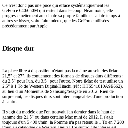
Ce n'est donc pas une puce qui efface systématiquement les
GeForce 640/650M qui restent dans le coup. Néanmoins, elle
progresse nettement au sein de sa propre famille et sait de temps à
autres se hisser, voire faire mieux, que les GeForce utilisées
précédemment par Apple.
Disque dur
La place libre à disposition n'étant pas la même au sein des iMac
21,5" et 27", ils contiennent des formats de disques durs différents :
du 2,5" pour l'un, du 3,5" pour l'autre. Notre iMac de test utilise un
2,5" à 1 To de Western Digital/Hitachi (réf : HTS541010A9E662),
au lieu d'un Momentus de Samsung/Seagate en 2012. Rien de
surprenant, les disques durs sont interchangeables d'une production
à l'autre.
Il s'agit du modèle que l'on trouvait l'an dernier dans le haut de
gamme des 21,5" ou dans certains Mac mini de 2012. Il s'agit
toujours d'un 5 400 t/min, la Pomme n'a pas retenu le 1 To en 7 200
t/min au catalogue de Western Digital. Ce surcroit de vitesse est