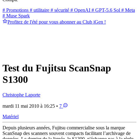
# Promotions
# utilitaire
# sécurité
# OpenAI
# GPT-5.6 Sol
# Meta
# Muse Spark
Profitez de l'été pour vous abonner au Club iGen !
Test du Fujitsu ScanSnap
S1300
Christophe Laporte
mardi 11 mai 2010 à 16:25 •
7
Matériel
Depuis plusieurs années, Fujitsu commercialise sous la marque
ScanSnap des scanners souvent compacts facilitant l’archivage de
données. Le dernier de la lignée, le S1300, n'échappe pas à la règle.