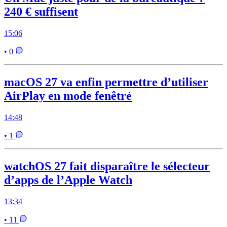
240 € suffisent
15:06
• 0
macOS 27 va enfin permettre d’utiliser
AirPlay en mode fenêtré
14:48
• 1
watchOS 27 fait disparaître le sélecteur
d’apps de l’Apple Watch
13:34
• 11