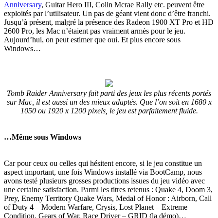
Anniversary
, Guitar Hero III, Colin Mcrae Rally etc. peuvent être
exploités par l’utilisateur. Un pas de géant vient donc d’être franchi.
Jusqu’à présent, malgré la présence des Radeon 1900 XT Pro et HD
2600 Pro, les Mac n’étaient pas vraiment armés pour le jeu.
Aujourd’hui, on peut estimer que oui. Et plus encore sous
Windows…
Tomb Raider Anniversary fait parti des jeux les plus récents portés
sur Mac, il est aussi un des mieux adaptés. Que l’on soit en 1680 x
1050 ou 1920 x 1200 pixels, le jeu est parfaitement fluide.
…Même sous Windows
Car pour ceux ou celles qui hésitent encore, si le jeu constitue un
aspect important, une fois Windows installé via BootCamp, nous
avons testé plusieurs grosses productions issues du jeu vidéo avec
une certaine satisfaction. Parmi les titres retenus : Quake 4, Doom 3,
Prey, Enemy Territory Quake Wars, Medal of Honor : Airborn, Call
of Duty 4 – Modern Warfare, Crysis, Lost Planet – Extreme
Condition, Gears of War, Race Driver – GRID (la démo)…