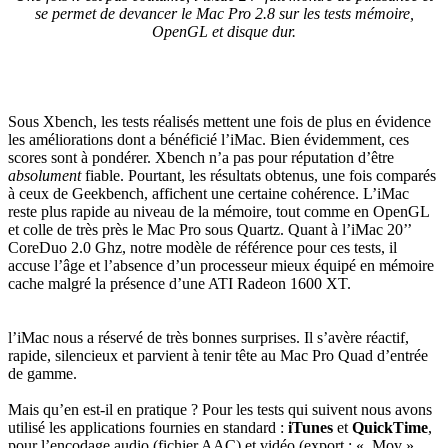
se permet de devancer le Mac Pro 2.8 sur les tests mémoire,
OpenGL et disque dur.
Sous Xbench, les tests réalisés mettent une fois de plus en évidence
les améliorations dont a bénéficié l’iMac. Bien évidemment, ces
scores sont à pondérer. Xbench n’a pas pour réputation d’être
absolument
fiable. Pourtant, les résultats obtenus, une fois comparés
à ceux de Geekbench, affichent une certaine cohérence. L’iMac
reste plus rapide au niveau de la mémoire, tout comme en OpenGL
et colle de très près le Mac Pro sous Quartz. Quant à l’iMac 20’’
CoreDuo 2.0 Ghz, notre modèle de référence pour ces tests, il
accuse l’âge et l’absence d’un processeur mieux équipé en mémoire
cache malgré la présence d’une ATI Radeon 1600 XT.
l’iMac nous a réservé de très bonnes surprises. Il s’avère réactif,
rapide, silencieux et parvient à tenir tête au Mac Pro Quad d’entrée
de gamme.
Mais qu’en est-il en pratique ? Pour les tests qui suivent nous avons
utilisé les applications fournies en standard :
iTunes
et
QuickTime
,
pour l’encodage audio (fichier AAC) et vidéo (export : « .Mov »