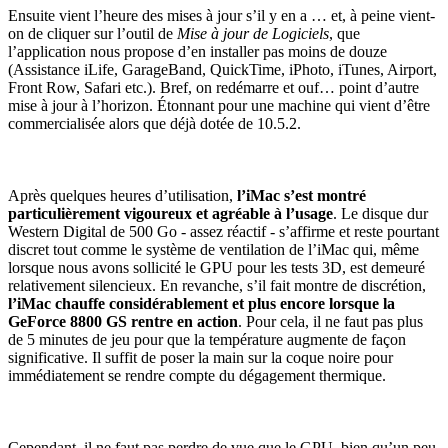
Ensuite vient l’heure des mises à jour s’il y en a … et, à peine vient-
on de cliquer sur l’outil de
Mise à jour de Logiciels
, que
l’application nous propose d’en installer pas moins de douze
(Assistance iLife, GarageBand, QuickTime, iPhoto, iTunes, Airport,
Front Row, Safari etc.). Bref, on redémarre et ouf… point d’autre
mise à jour à l’horizon. Étonnant pour une machine qui vient d’être
commercialisée alors que déjà dotée de 10.5.2.
Après quelques heures d’utilisation,
l’iMac s’est montré
particulièrement vigoureux et agréable à l’usage
. Le disque dur
Western Digital de 500 Go - assez réactif - s’affirme et reste pourtant
discret tout comme le système de ventilation de l’iMac qui, même
lorsque nous avons sollicité le GPU pour les tests 3D, est demeuré
relativement silencieux. En revanche, s’il fait montre de discrétion,
l’iMac chauffe considérablement et plus encore lorsque la
GeForce 8800 GS rentre en action
. Pour cela, il ne faut pas plus
de 5 minutes de jeu pour que la température augmente de façon
significative. Il suffit de poser la main sur la coque noire pour
immédiatement se rendre compte du dégagement thermique.
Cependant, il ne faut pas perdre de vue que le GPU, bien qu’un peu