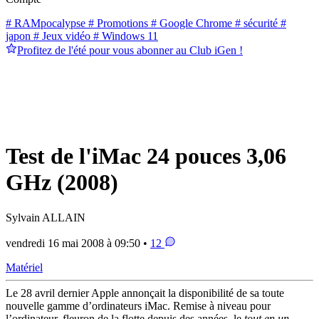
# RAMpocalypse
# Promotions
# Google Chrome
# sécurité
#
japon
# Jeux vidéo
# Windows 11
Profitez de l'été pour vous abonner au Club iGen !
Test de l'iMac 24 pouces 3,06
GHz (2008)
Sylvain ALLAIN
vendredi 16 mai 2008 à 09:50 •
12
Matériel
Le 28 avril dernier Apple annonçait la disponibilité de sa toute
nouvelle gamme d’ordinateurs iMac. Remise à niveau pour
l’ordinateur, fleuron de la flotte depuis des années, le
tout en un