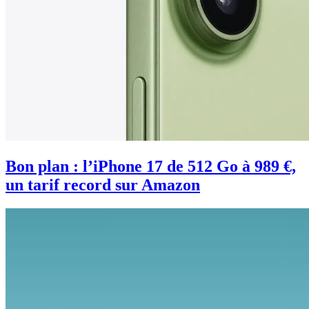
Bon plan : l’iPhone 17 de 512 Go à 989 €,
un tarif record sur Amazon