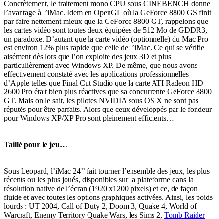
Concrètement, le traitement mono CPU sous CINEBENCH donne
l’avantage à l’iMac. Idem en OpenGL où la GeForce 8800 GS finit
par faire nettement mieux que la GeForce 8800 GT, rappelons que
les cartes vidéo sont toutes deux équipées de 512 Mo de GDDR3,
un paradoxe. D’autant que la carte vidéo (optionnelle) du Mac Pro
est environ 12% plus rapide que celle de l’iMac. Ce qui se vérifie
aisément dès lors que l’on exploite des jeux 3D et plus
particulièrement avec Windows XP. De même, que nous avons
effectivement constaté avec les applications professionnelles
d’Apple telles que Final Cut Studio que la carte ATI Radeon HD
2600 Pro était bien plus réactives que sa concurrente GeForce 8800
GT. Mais on le sait, les pilotes NVIDIA sous OS X ne sont pas
réputés pour être parfaits. Alors que ceux développés par le fondeur
pour Windows XP/XP Pro sont pleinement efficients…
Taillé pour le jeu…
Sous Leopard, l’iMac 24’’ fait tourner l’ensemble des jeux, les plus
récents ou les plus joués, disponibles sur la plateforme dans la
résolution native de l’écran (1920 x1200 pixels) et ce, de façon
fluide et avec toutes les options graphiques activées. Ainsi, les poids
lourds : UT 2004, Call of Duty 2, Doom 3, Quake 4, World of
Warcraft, Enemy Territory Quake Wars, les Sims 2,
Tomb Raider