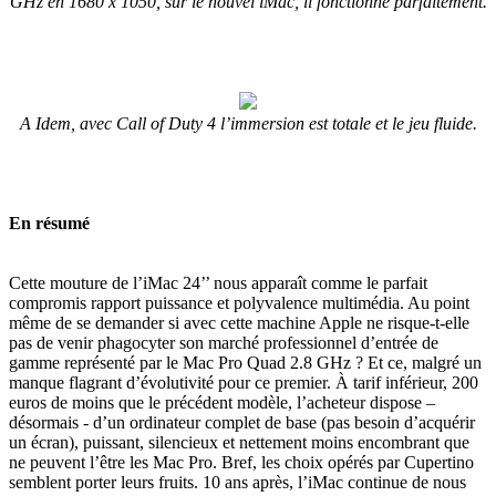
GHz en 1680 x 1050, sur le nouvel iMac, il fonctionne parfaitement.
A Idem, avec Call of Duty 4 l’immersion est totale et le jeu fluide.
En résumé
Cette mouture de l’iMac 24’’ nous apparaît comme le parfait
compromis rapport puissance et polyvalence multimédia. Au point
même de se demander si avec cette machine Apple ne risque-t-elle
pas de venir phagocyter son marché professionnel d’entrée de
gamme représenté par le Mac Pro Quad 2.8 GHz ? Et ce, malgré un
manque flagrant d’évolutivité pour ce premier. À tarif inférieur, 200
euros de moins que le précédent modèle, l’acheteur dispose –
désormais - d’un ordinateur complet de base (pas besoin d’acquérir
un écran), puissant, silencieux et nettement moins encombrant que
ne peuvent l’être les Mac Pro. Bref, les choix opérés par Cupertino
semblent porter leurs fruits. 10 ans après, l’iMac continue de nous