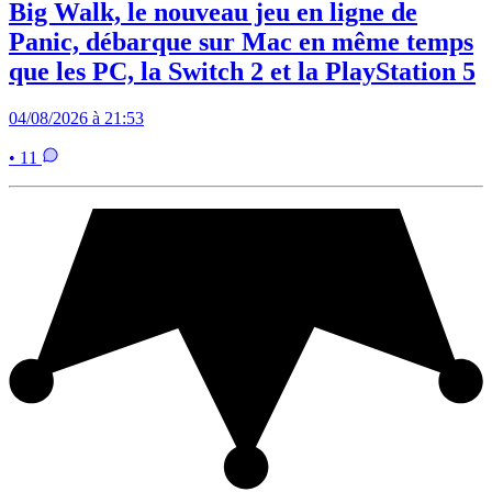
Big Walk, le nouveau jeu en ligne de
Panic, débarque sur Mac en même temps
que les PC, la Switch 2 et la PlayStation 5
04/08/2026 à 21:53
• 11