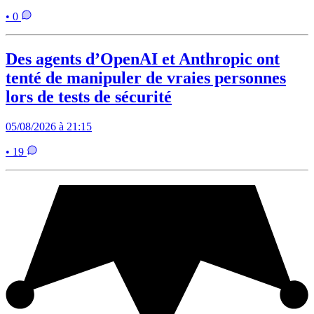
• 0
Des agents d’OpenAI et Anthropic ont
tenté de manipuler de vraies personnes
lors de tests de sécurité
05/08/2026 à 21:15
• 19