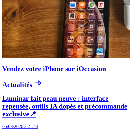
Vendez votre iPhone sur iOccasion
Actualités
Luminar fait peau neuve : interface
repensée, outils IA dopés et précommande
exclusive📍
05/08/2026 à 21:44