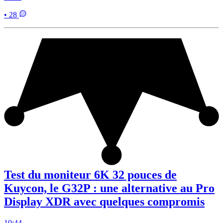
• 28
Test du moniteur 6K 32 pouces de
Kuycon, le G32P : une alternative au Pro
Display XDR avec quelques compromis
10:44