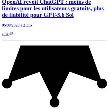
OpenAI revoit ChatGPT : moins de
limites pour les utilisateurs gratuits, plus
de fiabilité pour GPT-5.6 Sol
06/08/2026 à 21:15
• 34