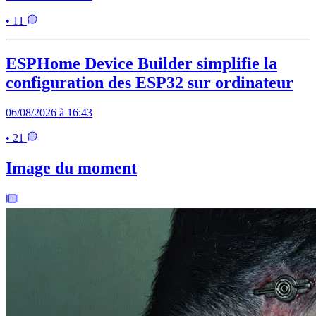
• 11
ESPHome Device Builder simplifie la
configuration des ESP32 sur ordinateur
06/08/2026 à 16:43
• 21
Image du moment