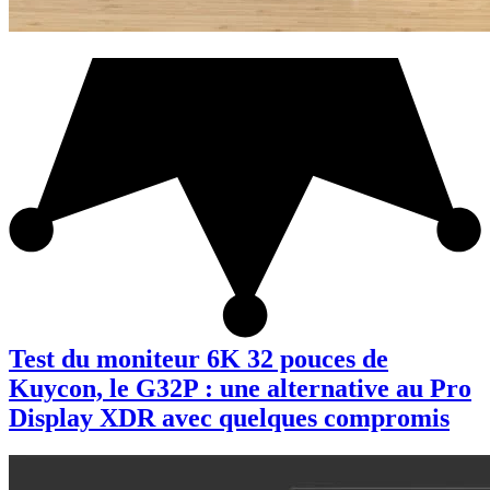
Test du moniteur 6K 32 pouces de
Kuycon, le G32P : une alternative au Pro
Display XDR avec quelques compromis