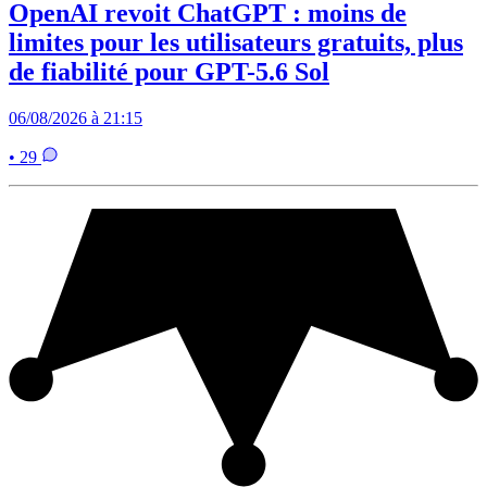
OpenAI revoit ChatGPT : moins de
limites pour les utilisateurs gratuits, plus
de fiabilité pour GPT-5.6 Sol
06/08/2026 à 21:15
• 29