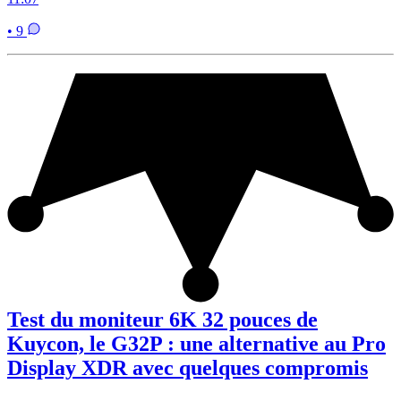
• 9
Test du moniteur 6K 32 pouces de
Kuycon, le G32P : une alternative au Pro
Display XDR avec quelques compromis