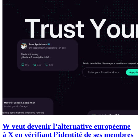
W veut devenir l’alternative européenne
à X en vérifiant l’identité de ses membres