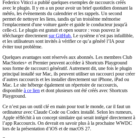
Federico Viticci a publié quelques exemples de raccourcis créés
avec le plugin. Il y en a un pour avoir un brief quotidien donnant la
météo, les évènements du calendrier et les rappels. Un second
permet de nettoyer les liens, tandis qu’un troisième mémorise
l'emplacement d'une voiture garée et guide le conducteur jusqu'à
celle-ci. Le plugin est gratuit et open source : vous pouvez le
télécharger directement
sur GitHub.
Le système n’est pas infaillible,
et les utilisateurs sont invités à vérifier ce qu’a généré l’IA pour
éviter tout problème.
Quelques avantages sont réservés aux abonnés. Les membres Club
MacStories+ et Premier peuvent accéder à Shortcuts Playground
sous forme de raccourci génératif. Autrement dit, une fois le plugin
principal installé sur Mac, ils peuvent utiliser un raccourci pour créer
d’autres raccourcis et les installer directement sur iPhone, iPad ou
Mac. Le site héberge également un répertoire de raccourcis,
disponible
à ce lien
et dont plusieurs ont été créés avec Shortcuts
Playground.
Ce n’est pas un outil clé en main pour tout le monde, car il faut un
ordinateur avec Claude Code ou Codex installé. Selon les rumeurs,
Apple réfléchit à un concept similaire qui serait intégré directement à
l’app Raccourcis. On devrait en savoir plus à la prochaine WWDC
lors de la présentation d’iOS et de macOS 27.