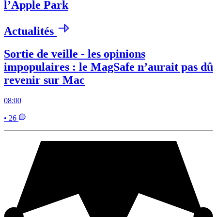
l’Apple Park
Actualités
Sortie de veille - les opinions
impopulaires : le MagSafe n’aurait pas dû
revenir sur Mac
08:00
• 26