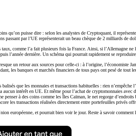
moins qu’on puisse dire : selon les analystes de Cryptoquant, il représen
ons passant par l’UE représenterait un beau chèque de 2 milliards de dol
taux, comme l’a fait plusieurs fois la France. Ainsi, si l’Allemagne ne l
% depuis l’année dernière. Un schéma qui pourrait rapidement se reprodu
 presque un retour aux sources pour celle-ci : à l’origine, l’économiste 
ant, les banques et marchés financiers de tous pays ont pesé de tout leur
balisés que les monnaies et transactions habituelles : rien n’empêche l’
’a aucun intérêt en UE. Et même pour l’achat de cryptomonnaies avec de
me penser à des coins comme les Îles Caïman, le net regorge d’endroits b
e les transactions réalisées directement entre portefeuilles privés off
’Union européenne, et pourrait bien voir le jour. Reste à savoir comment la