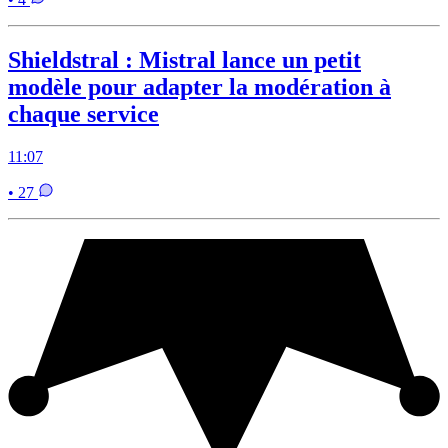
Shieldstral : Mistral lance un petit
modèle pour adapter la modération à
chaque service
11:07
• 27