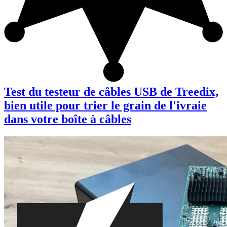
Test du testeur de câbles USB de Treedix,
bien utile pour trier le grain de l'ivraie
dans votre boîte à câbles