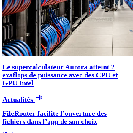
Le supercalculateur Aurora atteint 2
exaflops de puissance avec des CPU et
GPU Intel
Actualités
FileRouter facilite l’ouverture des
fichiers dans l’app de son choix