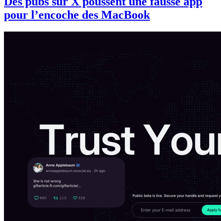
Des pubs sur X poussent une fausse app
pour l’encoche des MacBook