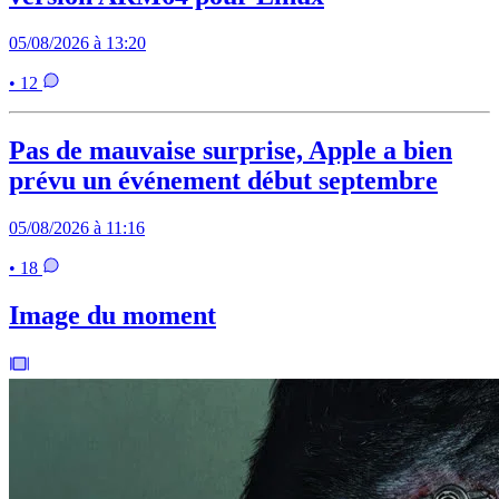
05/08/2026 à 13:20
• 12
Pas de mauvaise surprise, Apple a bien
prévu un événement début septembre
05/08/2026 à 11:16
• 18
Image du moment