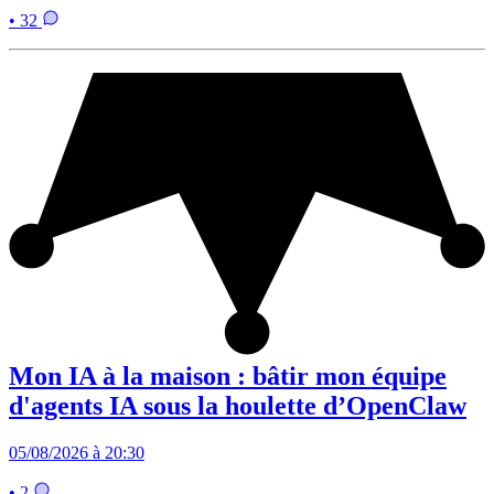
• 32
Mon IA à la maison : bâtir mon équipe
d'agents IA sous la houlette d’OpenClaw
05/08/2026 à 20:30
• 2