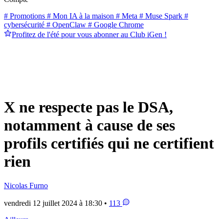
# Promotions
# Mon IA à la maison
# Meta
# Muse Spark
#
cybersécurité
# OpenClaw
# Google Chrome
Profitez de l'été pour vous abonner au Club iGen !
X ne respecte pas le DSA,
notamment à cause de ses
profils certifiés qui ne certifient
rien
Nicolas Furno
vendredi 12 juillet 2024 à 18:30 •
113