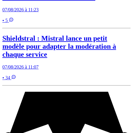
07/08/2026 à 11:23
• 5
Shieldstral : Mistral lance un petit
modèle pour adapter la modération à
chaque service
07/08/2026 à 11:07
• 34