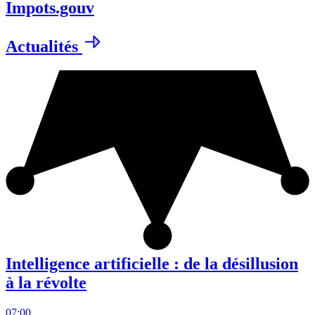
Impots.gouv
Actualités
Intelligence artificielle : de la désillusion
à la révolte
07:00