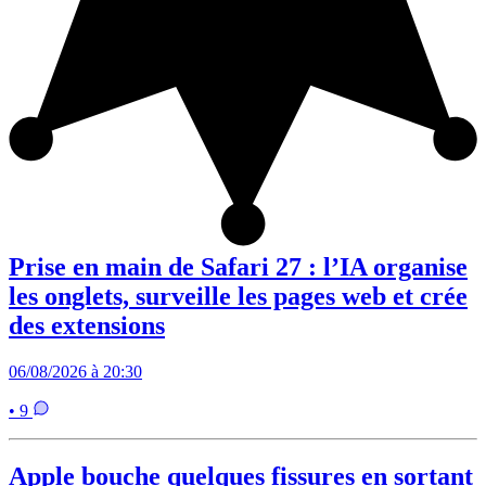
Prise en main de Safari 27 : l’IA organise
les onglets, surveille les pages web et crée
des extensions
06/08/2026 à 20:30
• 9
Apple bouche quelques fissures en sortant