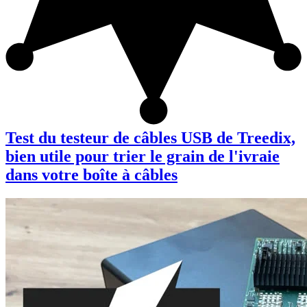
Test du testeur de câbles USB de Treedix,
bien utile pour trier le grain de l'ivraie
dans votre boîte à câbles