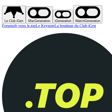
Le Club iGen
MacGeneration
iGeneration
WatchGeneration
Forums
Je veux le.top
Le Keynote
La boutique du Club iGen