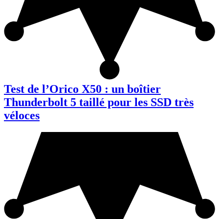
Test de l’Orico X50 : un boîtier
Thunderbolt 5 taillé pour les SSD très
véloces