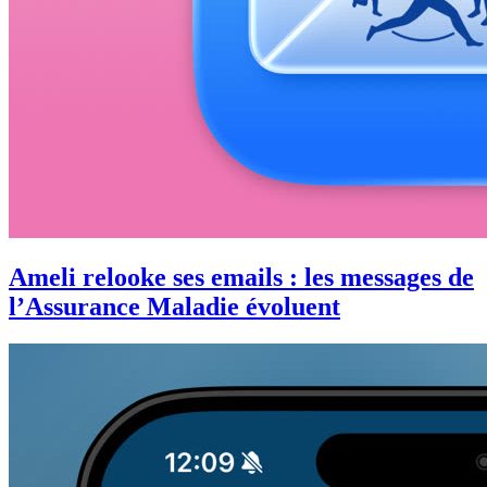
Ameli relooke ses emails : les messages de
l’Assurance Maladie évoluent