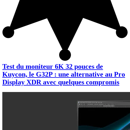
Test du moniteur 6K 32 pouces de
Kuycon, le G32P : une alternative au Pro
Display XDR avec quelques compromis