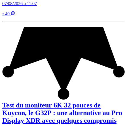
07/08/2026 à 11:07
• 40
Test du moniteur 6K 32 pouces de
Kuycon, le G32P : une alternative au Pro
Display XDR avec quelques compromis