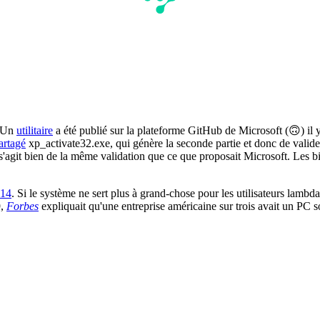
. Un
utilitaire
a été publié sur la plateforme GitHub de Microsoft (🙃) il 
artagé
xp_activate32.exe, qui génère la seconde partie et donc de valide
il s'agit bien de la même validation que ce que proposait Microsoft. Les b
014
. Si le système ne sert plus à grand-chose pour les utilisateurs lambda
9,
Forbes
expliquait qu'une entreprise américaine sur trois avait un PC