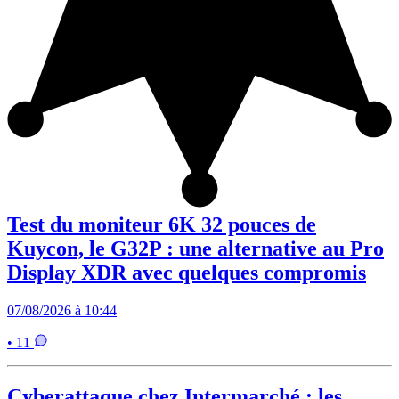
Test du moniteur 6K 32 pouces de
Kuycon, le G32P : une alternative au Pro
Display XDR avec quelques compromis
07/08/2026 à 10:44
• 11
Cyberattaque chez Intermarché : les