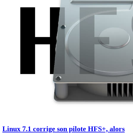
Linux 7.1 corrige son pilote HFS+, alors