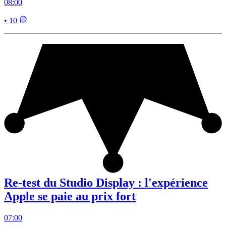
08:00
• 10
Re-test du Studio Display : l'expérience
Apple se paie au prix fort
07:00