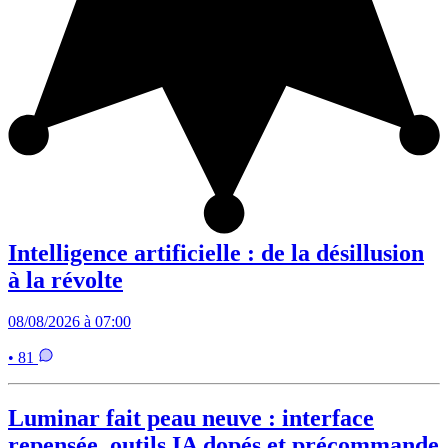
Intelligence artificielle : de la désillusion
à la révolte
08/08/2026 à 07:00
• 81
Luminar fait peau neuve : interface
repensée, outils IA dopés et précommande