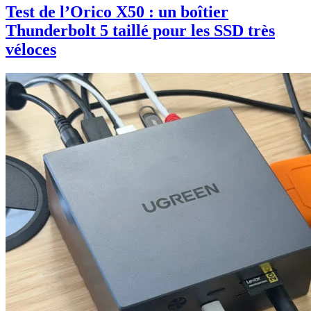
Test de l’Orico X50 : un boîtier
Thunderbolt 5 taillé pour les SSD très
véloces