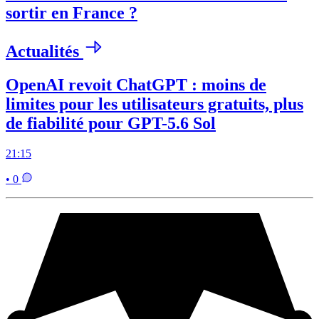
sortir en France ?
Actualités
OpenAI revoit ChatGPT : moins de
limites pour les utilisateurs gratuits, plus
de fiabilité pour GPT-5.6 Sol
21:15
• 0