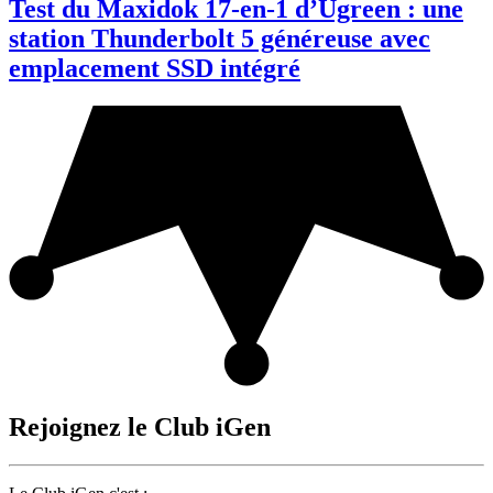
Test du Maxidok 17-en-1 d’Ugreen : une
station Thunderbolt 5 généreuse avec
emplacement SSD intégré
Rejoignez le Club iGen