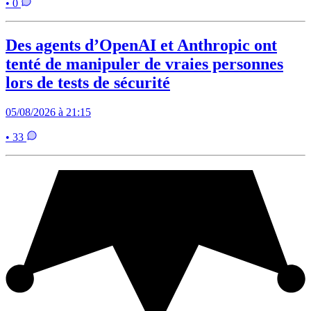
• 0
Des agents d’OpenAI et Anthropic ont
tenté de manipuler de vraies personnes
lors de tests de sécurité
05/08/2026 à 21:15
• 33