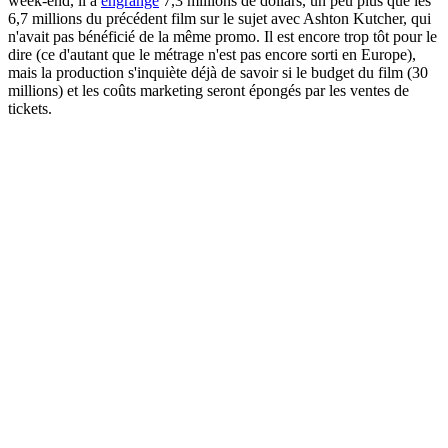
week-end, il a
engrangé
7,3 millions de dollars, un peu plus que les
6,7 millions du précédent film sur le sujet avec Ashton Kutcher, qui
n'avait pas bénéficié de la même promo. Il est encore trop tôt pour le
dire (ce d'autant que le métrage n'est pas encore sorti en Europe),
mais la production s'inquiète déjà de savoir si le budget du film (30
millions) et les coûts marketing seront épongés par les ventes de
tickets.