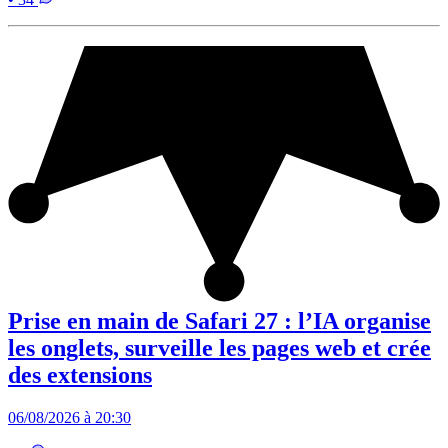
Prise en main de Safari 27 : l’IA organise
les onglets, surveille les pages web et crée
des extensions
06/08/2026 à 20:30