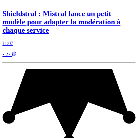
Shieldstral : Mistral lance un petit
modèle pour adapter la modération à
chaque service
11:07
• 27