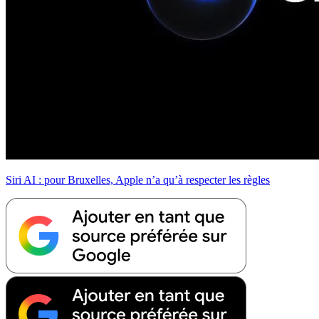
Siri AI : pour Bruxelles, Apple n’a qu’à respecter les règles