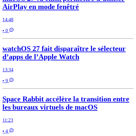
AirPlay en mode fenêtré
14:48
• 0
watchOS 27 fait disparaître le sélecteur
d’apps de l’Apple Watch
13:34
• 9
Space Rabbit accélère la transition entre
les bureaux virtuels de macOS
11:23
• 4