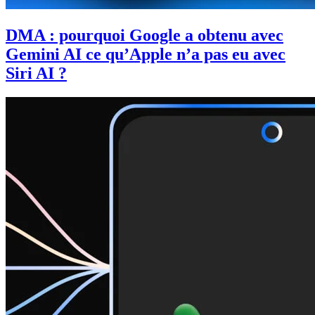
DMA : pourquoi Google a obtenu avec
Gemini AI ce qu’Apple n’a pas eu avec
Siri AI ?