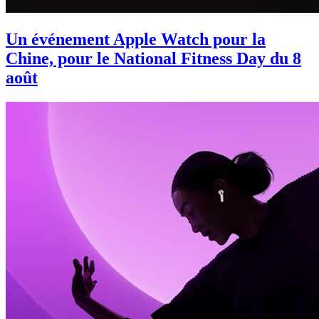
Un événement Apple Watch pour la
Chine, pour le National Fitness Day du 8
août