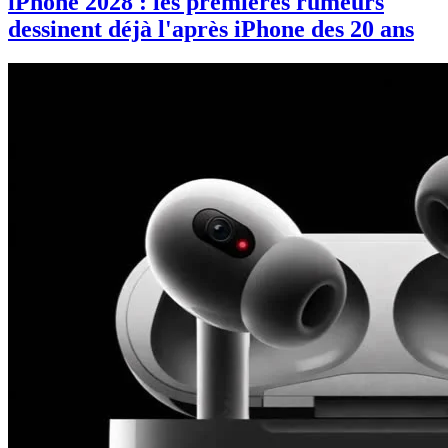
iPhone 2028 : les premières rumeurs
dessinent déjà l'après iPhone des 20 ans