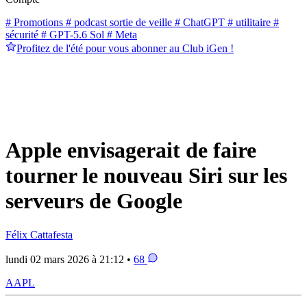
# Promotions
# podcast sortie de veille
# ChatGPT
# utilitaire
#
sécurité
# GPT-5.6 Sol
# Meta
Profitez de l'été pour vous abonner au Club iGen !
Apple envisagerait de faire
tourner le nouveau Siri sur les
serveurs de Google
Félix Cattafesta
lundi 02 mars 2026 à 21:12 •
68
AAPL