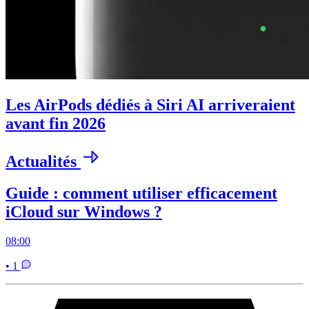
Les AirPods dédiés à Siri AI arriveraient
avant fin 2026
Actualités
Guide : comment utiliser efficacement
iCloud sur Windows ?
08:00
• 1