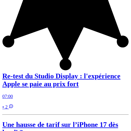
Re-test du Studio Display : l'expérience
Apple se paie au prix fort
07:00
• 2
Une hausse de tarif sur l’iPhone 17 dès