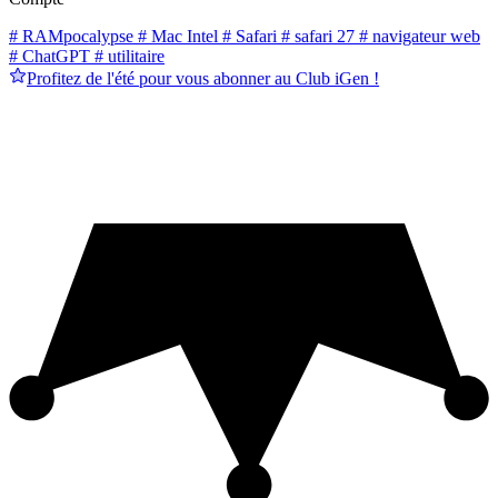
# RAMpocalypse
# Mac Intel
# Safari
# safari 27
# navigateur web
# ChatGPT
# utilitaire
Profitez de l'été pour vous abonner au Club iGen !