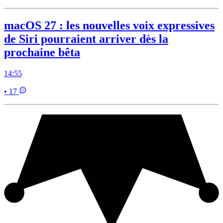
macOS 27 : les nouvelles voix expressives
de Siri pourraient arriver dès la
prochaine bêta
14:55
• 17