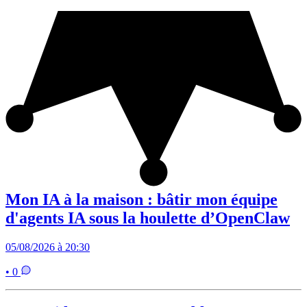
Mon IA à la maison : bâtir mon équipe
d'agents IA sous la houlette d’OpenClaw
05/08/2026 à 20:30
• 0