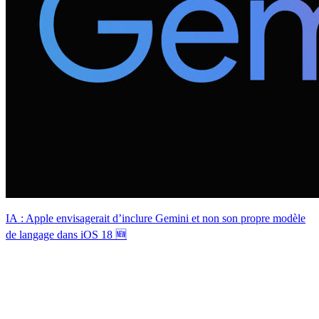
IA : Apple envisagerait d’inclure Gemini et non son propre modèle
de langage dans iOS 18 🆕