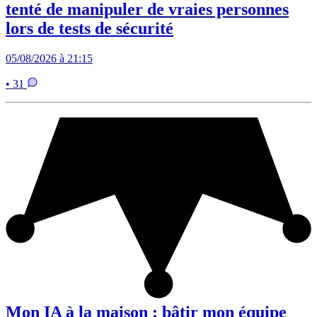
tenté de manipuler de vraies personnes
lors de tests de sécurité
05/08/2026 à 21:15
• 31
Mon IA à la maison : bâtir mon équipe