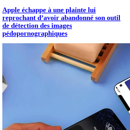
Apple échappe à une plainte lui
reprochant d’avoir abandonné son outil
de détection des images
pédopornographiques