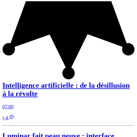
Intelligence artificielle : de la désillusion
à la révolte
07:00
• 4
Luminar fait peau neuve : interface