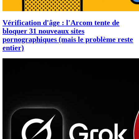
Vérification d'âge : l'Arcom tente de
bloquer 31 nouveaux sites
pornographiques (mais le problème reste
entier)