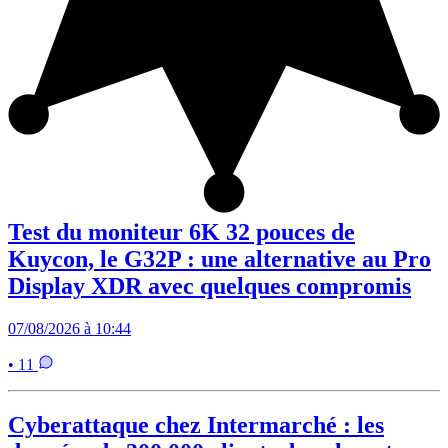
Test du moniteur 6K 32 pouces de
Kuycon, le G32P : une alternative au Pro
Display XDR avec quelques compromis
07/08/2026 à 10:44
• 11
Cyberattaque chez Intermarché : les