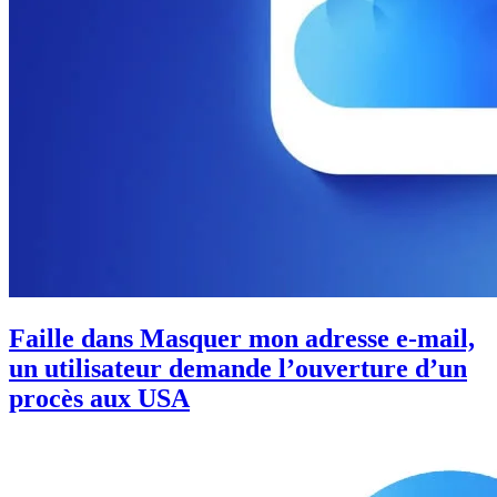
Faille dans Masquer mon adresse e-mail,
un utilisateur demande l’ouverture d’un
procès aux USA