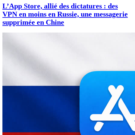
L’App Store, allié des dictatures : des
VPN en moins en Russie, une messagerie
supprimée en Chine