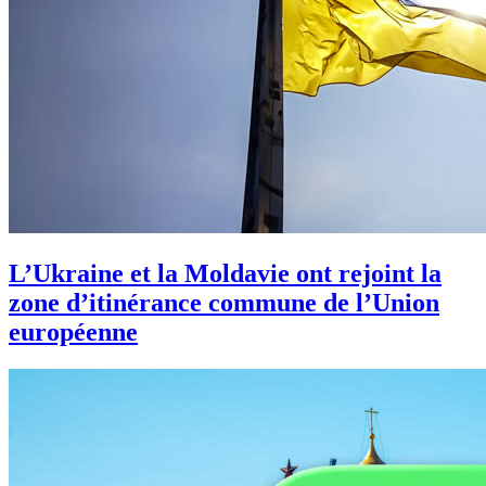
L’Ukraine et la Moldavie ont rejoint la
zone d’itinérance commune de l’Union
européenne