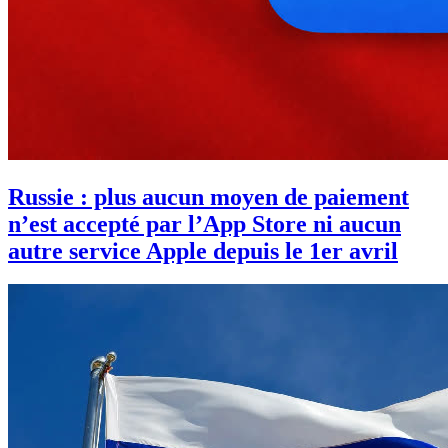
Russie : plus aucun moyen de paiement
n’est accepté par l’App Store ni aucun
autre service Apple depuis le 1er avril