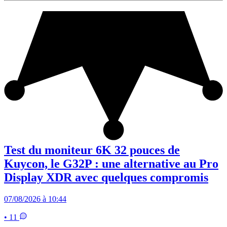
Test du moniteur 6K 32 pouces de
Kuycon, le G32P : une alternative au Pro
Display XDR avec quelques compromis
07/08/2026 à 10:44
• 11