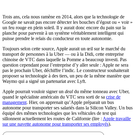
Trois ans, cela nous ramène en 2014, alors que la technologie de
Google ne savait pas encore détecter les bouches d’égout ou « voir »
un feu rouge en plein soleil. Il y aurait donc encore du pain sur la
planche pour parvenir à un système véritablement intelligent qui
puisse prendre le relais du conducteur en toute autonomie.
Toujours selon cette source, Apple aurait un œil sur le marché du
transport de personnes à la Uber — ou à la Didi, cette entreprise
chinoise de VTC dans laquelle la Pomme a beaucoup investi. Pas
question cependant pour l’entreprise d’y aller seule : Apple ne sera
pas le prochain Uber, déchiffre l’indic. Le constructeur souhaiterait
proposer sa technologie à des tiers, un peu de la même manière que
Waymo qui a signé un partenariat avec Lyft.
Apple pourrait vouloir signer un
deal
du même tonneau avec Uber,
quand le spécialiste américain du VTC sera sorti de sa
crise de
management
. Hier, on apprenait qu’Apple préparait un bus
autonome pour transporter ses salariés dans la Silicon Valley. Un bus
équipé des mêmes technologies que les véhicules de test qui
sillonnent actuellement les routes de Californie (lire :
Apple travaille
sur une navette autonome pour transporter ses employés
).