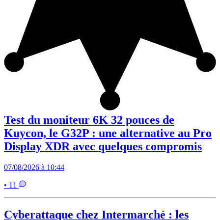
Test du moniteur 6K 32 pouces de
Kuycon, le G32P : une alternative au Pro
Display XDR avec quelques compromis
07/08/2026 à 10:44
• 11
Cyberattaque chez Intermarché : les