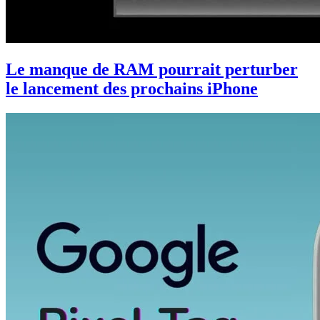
Le manque de RAM pourrait perturber
le lancement des prochains iPhone