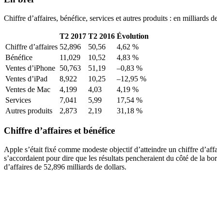
Chiffre d’affaires, bénéfice, services et autres produits : en milliards 
T2 2017
T2 2016
Évolution
Chiffre d’affaires
52,896
50,56
4,62 %
Bénéfice
11,029
10,52
4,83 %
Ventes d’iPhone
50,763
51,19
–0,83 %
Ventes d’iPad
8,922
10,25
–12,95 %
Ventes de Mac
4,199
4,03
4,19 %
Services
7,041
5,99
17,54 %
Autres produits
2,873
2,19
31,18 %
Chiffre d’affaires et bénéfice
Apple s’était fixé comme modeste objectif d’atteindre un chiffre d’affai
s’accordaient pour dire que les résultats pencheraient du côté de la bo
d’affaires de 52,896 milliards de dollars.