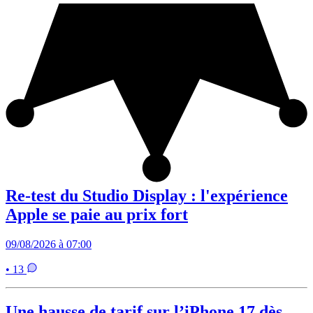
Re-test du Studio Display : l'expérience
Apple se paie au prix fort
09/08/2026 à 07:00
• 13
Une hausse de tarif sur l’iPhone 17 dès