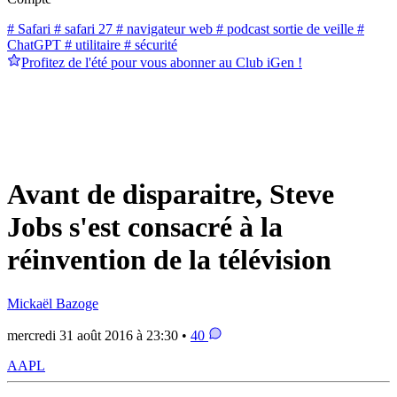
# Safari
# safari 27
# navigateur web
# podcast sortie de veille
#
ChatGPT
# utilitaire
# sécurité
Profitez de l'été pour vous abonner au Club iGen !
Avant de disparaitre, Steve
Jobs s'est consacré à la
réinvention de la télévision
Mickaël Bazoge
mercredi 31 août 2016 à 23:30 •
40
AAPL